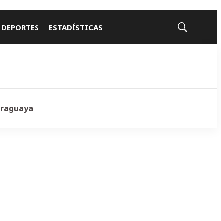
 DEPORTES
ESTADÍSTICAS
Mostrar
búsqueda
araguaya