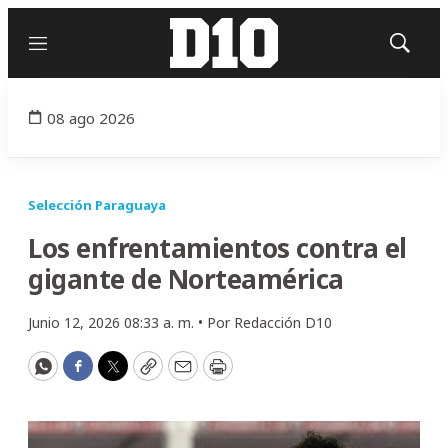
Menú
Mostrar
búsqued
08 ago 2026
Selección Paraguaya
Los enfrentamientos contra el
gigante de Norteamérica
Junio 12, 2026 08:33 a. m. •
Por
Redacción D10
WhatsApp
Facebook
Twitter
Copy
Email
Print