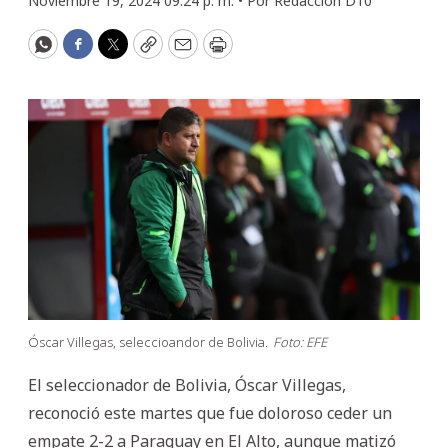
Noviembre 19, 2024 09:24 p. m. •
Por
Redacción D10
WhatsApp
Facebook
Twitter
Copy
Email
Print
Óscar Villegas, seleccioandor de Bolivia.
Foto: EFE
El seleccionador de Bolivia, Óscar Villegas,
reconoció este martes que fue doloroso ceder un
empate 2-2 a Paraguay en El Alto, aunque matizó