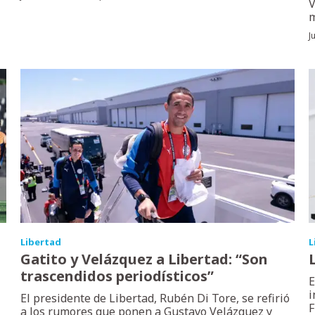
V
m
J
Libertad
L
Gatito y Velázquez a Libertad: “Son
trascendidos periodísticos”
E
i
El presidente de Libertad, Rubén Di Tore, se refirió
F
a los rumores que ponen a Gustavo Velázquez y