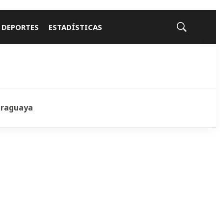
 DEPORTES
ESTADÍSTICAS
Mostrar
búsqueda
araguaya