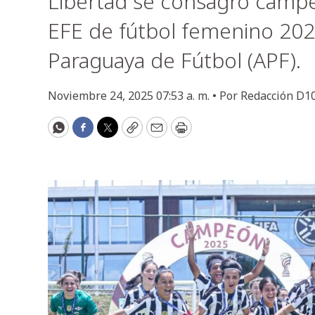
Libertad se consagró campe
EFE de fútbol femenino 2025
Paraguaya de Fútbol (APF).
Noviembre 24, 2025 07:53 a. m. •
Por
Redacción D1
WhatsApp
Facebook
Twitter
Copy
Email
Print