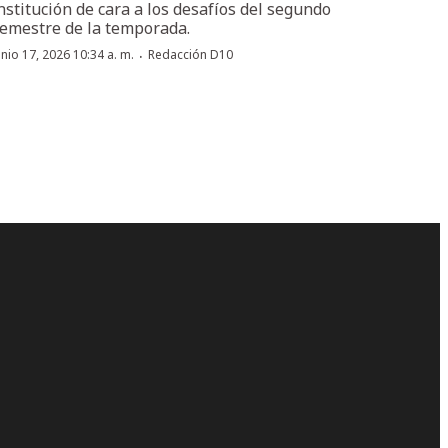
nstitución de cara a los desafíos del segundo
emestre de la temporada.
·
unio 17, 2026 10:34 a. m.
Redacción D10