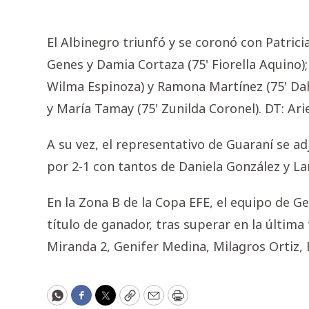
El Albinegro triunfó y se coronó con Patric
Genes y Damia Cortaza (75' Fiorella Aquino); 
Wilma Espinoza) y Ramona Martínez (75' Dah
y María Tamay (75' Zunilda Coronel). DT: Ariel
A su vez, el representativo de Guaraní se a
por 2-1 con tantos de Daniela González y La
En la Zona B de la Copa EFE, el equipo de G
título de ganador, tras superar en la últim
Miranda 2, Genifer Medina, Milagros Ortiz, Ev
WhatsApp
Facebook
Twitter
Copy
Email
Print