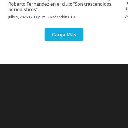
i
Roberto Fernández en el club: “Son trascendidos
s
periodísticos”.
J
·
Julio 9, 2026 12:14 p. m.
Redacción D10
Carga Más