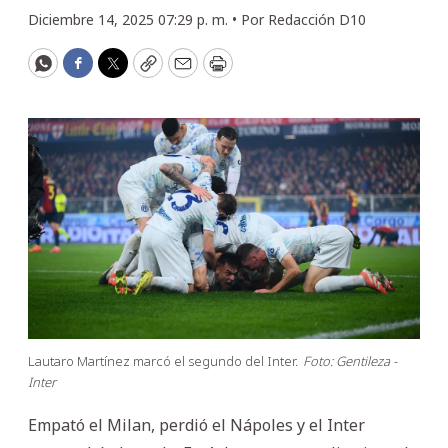
Diciembre 14, 2025 07:29 p. m. •
Por
Redacción D10
WhatsApp
Facebook
Twitter
Copy
Email
Print
Lautaro Martínez marcó el segundo del Inter.
Foto: Gentileza -
Inter
Empató el Milan, perdió el Nápoles y el Inter