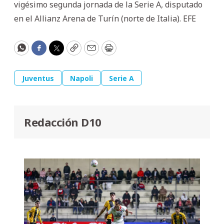
vigésimo segunda jornada de la Serie A, disputado
en el Allianz Arena de Turín (norte de Italia). EFE
WhatsApp
Facebook
Twitter
Copy
Email
Print
Juventus
Napoli
Serie A
Redacción D10