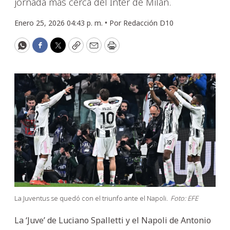
jornada más cerca del Inter de Milán.
Enero 25, 2026 04:43 p. m. •
Por
Redacción D10
WhatsApp
Facebook
Twitter
Copy
Email
Print
La Juventus se quedó con el triunfo ante el Napoli.
Foto: EFE
La ‘Juve’ de Luciano Spalletti y el Napoli de Antonio