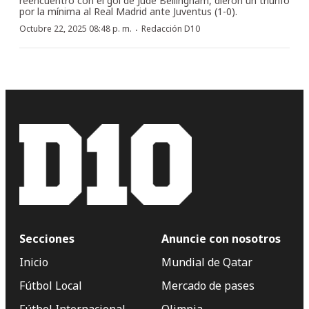
reencuentro con el gol de Jude Bellingham, dieron un triunfo
por la mínima al Real Madrid ante Juventus (1-0).
·
Octubre 22, 2025 08:48 p. m.
Redacción D10
Secciones
Anuncie con nosotros
Inicio
Mundial de Qatar
Fútbol Local
Mercado de pases
Fútbol Internacional
Olimpia