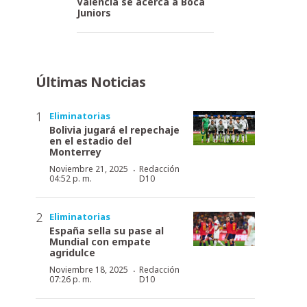
Valencia se acerca a Boca
Juniors
Últimas Noticias
Eliminatorias
Bolivia jugará el repechaje
en el estadio del
Monterrey
·
Noviembre 21, 2025
Redacción
04:52 p. m.
D10
Eliminatorias
España sella su pase al
Mundial con empate
agridulce
·
Noviembre 18, 2025
Redacción
07:26 p. m.
D10