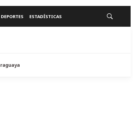
 DEPORTES
ESTADÍSTICAS
Mostrar
búsqueda
araguaya