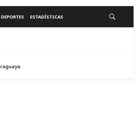
 DEPORTES
ESTADÍSTICAS
Mostrar
búsqueda
araguaya