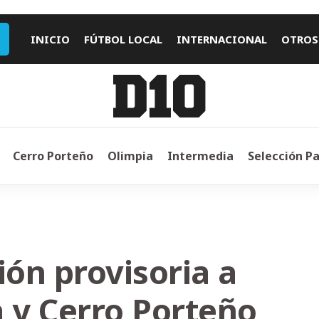
INICIO
FÚTBOL LOCAL
INTERNACIONAL
OTROS
Cerro Porteño
Olimpia
Intermedia
Selección P
ión provisoria a
a y Cerro Porteño