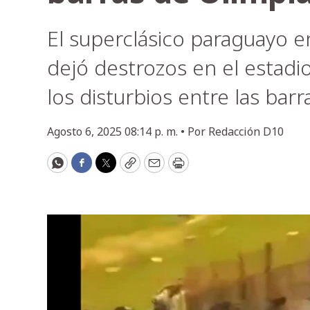
El superclásico paraguayo 
dejó destrozos en el estad
los disturbios entre las bar
Agosto 6, 2025 08:14 p. m. •
Por
Redacción D10
WhatsApp
Facebook
Twitter
Copy
Email
Print