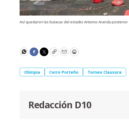
Así quedaron las butacas del estadio Antonio Aranda posterior 
WhatsApp
Facebook
Twitter
Copy
Email
Print
Olimpia
Cerro Porteño
Torneo Clausura
Redacción D10