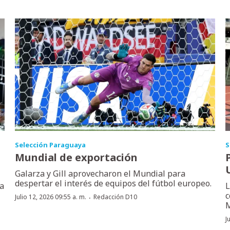
Selección Paraguaya
S
Mundial de exportación
Galarza y Gill aprovecharon el Mundial para
despertar el interés de equipos del fútbol europeo.
la
L
c
·
Julio 12, 2026 09:55 a. m.
Redacción D10
M
J