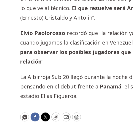
lo que ve al técnico.
El que resuelve será A
(Ernesto) Cristaldo y Antolín”.
Elvio Paolorosso
recordó que “la relación 
cuando jugamos la clasificación en Venezue
para observar los posibles jugadores que
relación
”.
La Albirroja Sub 20 llegó durante la noche d
pensando en el debut frente a
Panamá
, el
estadio Elías Figueroa.
WhatsApp
Facebook
Twitter
Copy
Email
Print