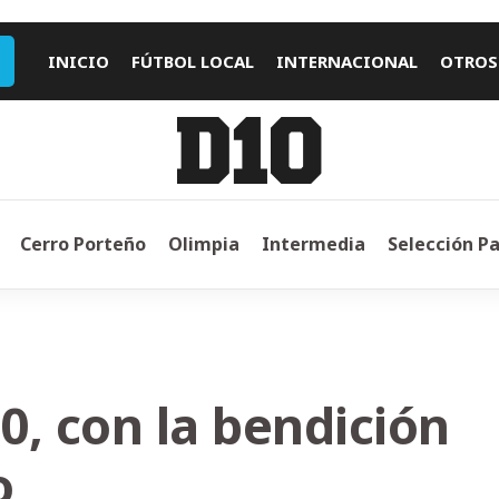
INICIO
FÚTBOL LOCAL
INTERNACIONAL
OTROS
Cerro Porteño
Olimpia
Intermedia
Selección P
20, con la bendición
o