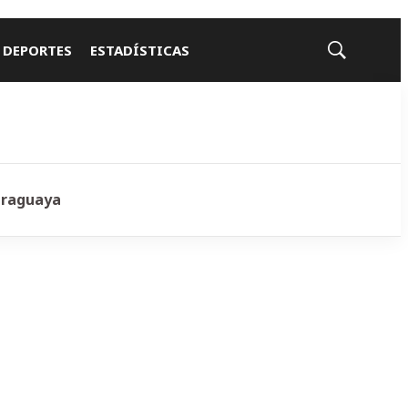
 DEPORTES
ESTADÍSTICAS
Mostrar
búsqueda
araguaya