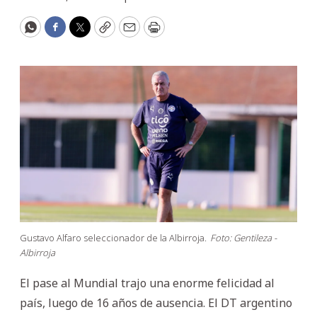
WhatsApp
Facebook
Twitter
Copy
Email
Print
Gustavo Alfaro seleccionador de la Albirroja.
Foto: Gentileza -
Albirroja
El pase al Mundial trajo una enorme felicidad al
país, luego de 16 años de ausencia. El DT argentino