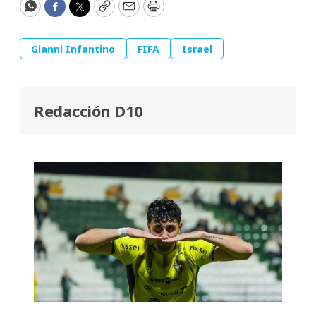
WhatsApp
Facebook
Twitter
Copy
Email
Print
Gianni Infantino
FIFA
Israel
Redacción D10