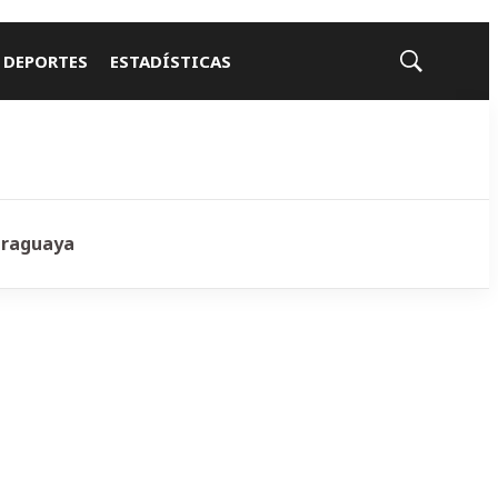
 DEPORTES
ESTADÍSTICAS
Mostrar
búsqueda
araguaya