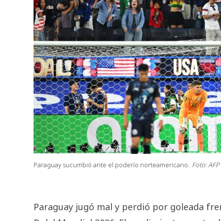
Paraguay sucumbió ante el poderío norteamericano.
Foto: AFP
Paraguay jugó mal y perdió por goleada fre