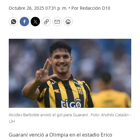
Octubre 26, 2025 07:31 p. m. •
Por
Redacción D10
WhatsApp
Facebook
Twitter
Copy
Email
Print
Alcides Barbotte anotó el gol para Guaraní.
Foto: Andrés Catalán -
ÚH
Guaraní venció a Olimpia en el estadio Erico