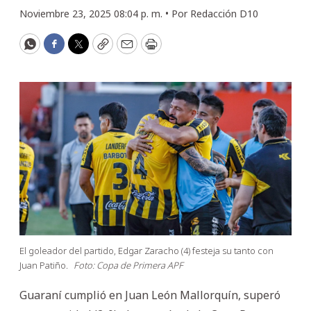
Noviembre 23, 2025 08:04 p. m. •
Por
Redacción D10
WhatsApp
Facebook
Twitter
Copy
Email
Print
El goleador del partido, Edgar Zaracho (4) festeja su tanto con
Juan Patiño.
Foto: Copa de Primera APF
Guaraní cumplió en Juan León Mallorquín, superó