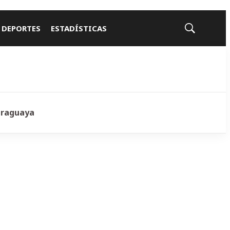
 DEPORTES
ESTADÍSTICAS
Mostrar
búsqueda
araguaya