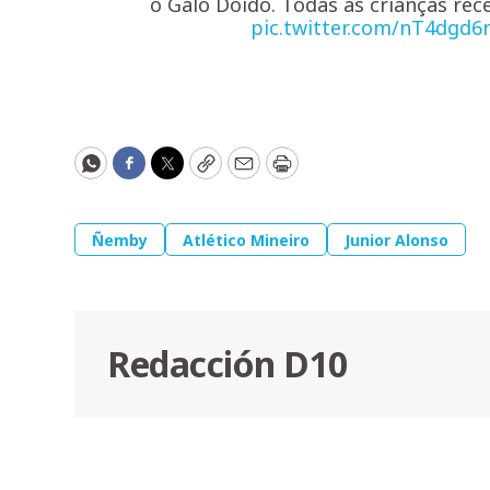
o Galo Doido. Todas as crianças r
pic.twitter.com/nT4dgd6
WhatsApp
Facebook
Twitter
Copy
Email
Print
Ñemby
Atlético Mineiro
Junior Alonso
Redacción D10