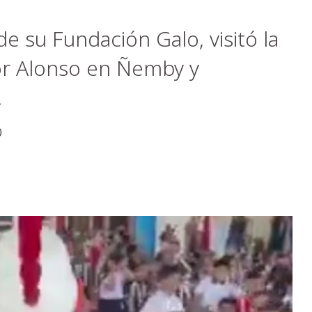
 de su Fundación Galo, visitó la
or Alonso en Ñemby y
.
0