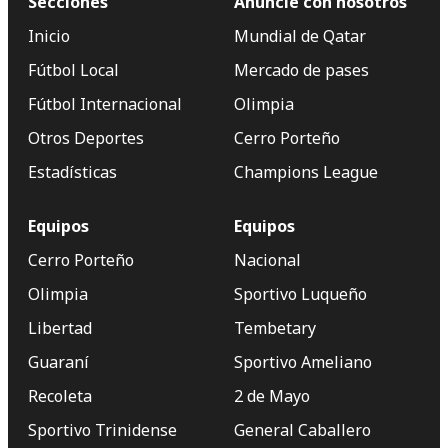
Secciones
Anuncie con nosotros
Inicio
Mundial de Qatar
Fútbol Local
Mercado de pases
Fútbol Internacional
Olimpia
Otros Deportes
Cerro Porteño
Estadísticas
Champions League
Equipos
Equipos
Cerro Porteño
Nacional
Olimpia
Sportivo Luqueño
Libertad
Tembetary
Guaraní
Sportivo Ameliano
Recoleta
2 de Mayo
Sportivo Trinidense
General Caballero