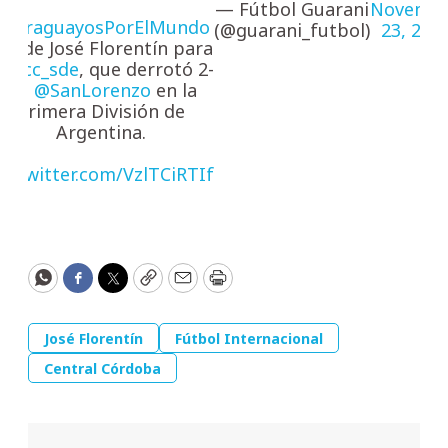
— Fútbol Guarani
Novemb
#ParaguayosPorElMundo
(@guarani_futbol)
23, 202
ol de José Florentín para
cacc_sde
, que derrotó 2-
1 a
@SanLorenzo
en la
Primera División de
Argentina.
ic.twitter.com/VzlTCiRTIf
WhatsApp
Facebook
Twitter
Copy
Email
Print
José Florentín
Fútbol Internacional
Central Córdoba