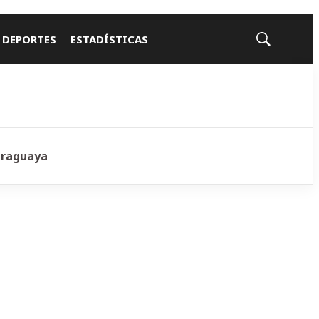
 DEPORTES
ESTADÍSTICAS
Mostrar
búsqueda
araguaya