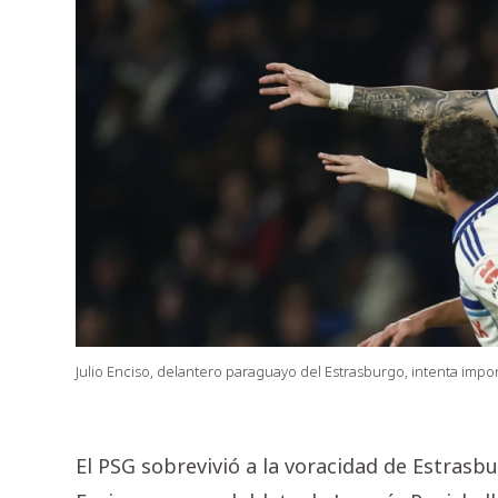
Julio Enciso, delantero paraguayo del Estrasburgo, intenta impo
El PSG sobrevivió a la voracidad de Estrasbu