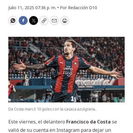
Julio 11, 2025 07:36 p. m. •
Por
Redacción D10
WhatsApp
Facebook
Twitter
Copy
Email
Print
Da Costa marcó 10 goles con la casaca azulgrana.
Este viernes, el delantero
Francisco da Costa
se
valió de su cuenta en Instagram para dejar un