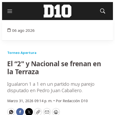
Menú
Mostrar
búsqued
06 ago 2026
Torneo Apertura
El “2" y Nacional se frenan en
la Terraza
Igualaron 1 a 1 en un partido muy parejo
disputado en Pedro Juan Caballero.
Marzo 31, 2026 09:14 p. m. •
Por
Redacción D10
WhatsApp
Facebook
Twitter
Copy
Email
Print