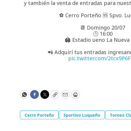
y también la venta de entradas para nues
⚽ Cerro Porteño 🆚 Spvo. L
📆 Domingo 20/07
🕒 16:00
🏟️ Estadio ueno La Nueva 
📲 Adquirí tus entradas ingresand
pic.twitter.com/2tcx9P6
WhatsApp
Facebook
Twitter
Copy
Email
Print
Cerro Porteño
Sportivo Luqueño
Torneo Cl