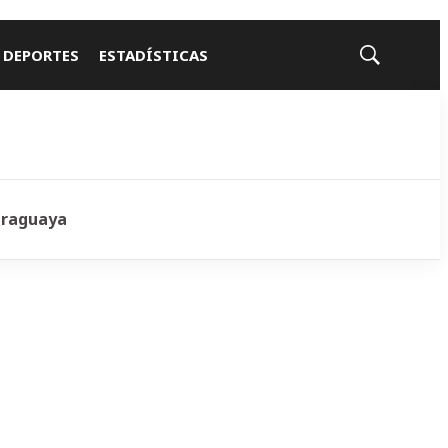
 DEPORTES
ESTADÍSTICAS
Mostrar
búsqueda
araguaya