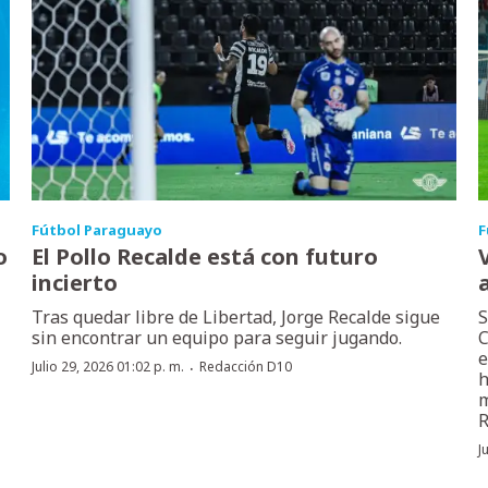
Fútbol Paraguayo
F
o
El Pollo Recalde está con futuro
incierto
Tras quedar libre de Libertad, Jorge Recalde sigue
S
sin encontrar un equipo para seguir jugando.
C
e
·
Julio 29, 2026 01:02 p. m.
Redacción D10
h
m
R
J