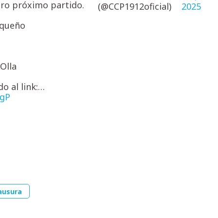
tro próximo partido.
(@CCP1912oficial)
2025
uqueño
Olla
o al link:…
FgP
ausura