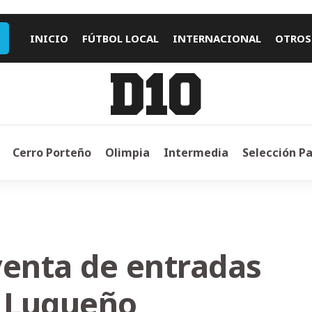
INICIO
FÚTBOL LOCAL
INTERNACIONAL
OTROS
Cerro Porteño
Olimpia
Intermedia
Selección P
 venta de entradas
n Luqueño