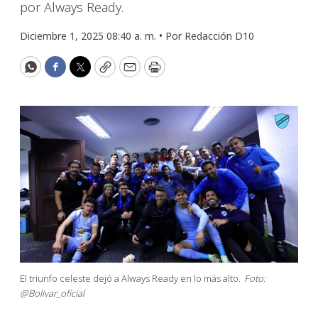
por Always Ready.
Diciembre 1, 2025 08:40 a. m. •
Por
Redacción D10
WhatsApp
Facebook
Twitter
Copy
Email
Print
El triunfo celeste dejó a Always Ready en lo más alto.
Foto:
@Bolivar_oficial