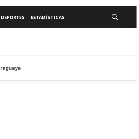
 DEPORTES
ESTADÍSTICAS
Mostrar
búsqueda
araguaya