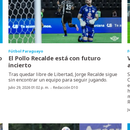
Fútbol Paraguayo
F
o
El Pollo Recalde está con futuro
incierto
Tras quedar libre de Libertad, Jorge Recalde sigue
S
sin encontrar un equipo para seguir jugando.
C
e
·
Julio 29, 2026 01:02 p. m.
Redacción D10
h
m
R
J