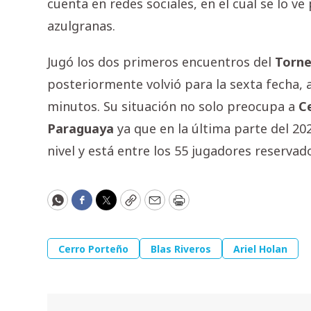
cuenta en redes sociales, en el cual se lo ve
azulgranas.
Jugó los dos primeros encuentros del
Torn
posteriormente volvió para la sexta fecha,
minutos. Su situación no solo preocupa a
C
Paraguaya
ya que en la última parte del 20
nivel y está entre los 55 jugadores reserva
WhatsApp
Facebook
Twitter
Copy
Email
Print
Cerro Porteño
Blas Riveros
Ariel Holan