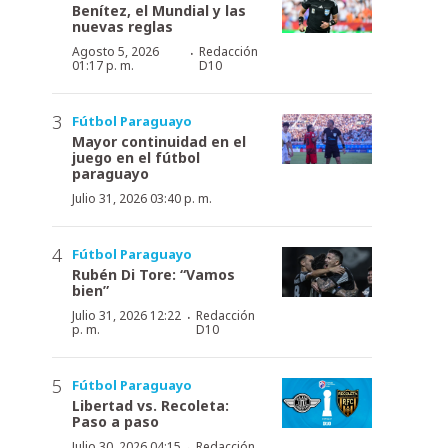
Benítez, el Mundial y las
nuevas reglas
·
Agosto 5, 2026
Redacción
01:17 p. m.
D10
Fútbol Paraguayo
Mayor continuidad en el
juego en el fútbol
paraguayo
Julio 31, 2026 03:40 p. m.
Fútbol Paraguayo
Rubén Di Tore: “Vamos
bien”
·
Julio 31, 2026 12:22
Redacción
p. m.
D10
Fútbol Paraguayo
Libertad vs. Recoleta:
Paso a paso
·
Julio 30, 2026 04:15
Redacción