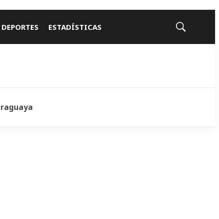
 DEPORTES
ESTADÍSTICAS
Mostrar
búsqueda
araguaya