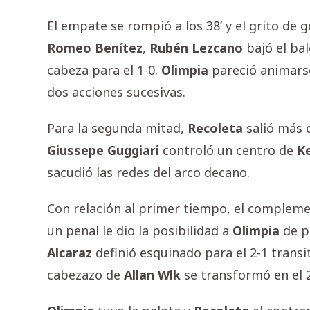
El empate se rompió a los 38’ y el grito de 
Romeo
Benítez
,
Rubén
Lezcano
bajó el ba
cabeza para el 1-0.
Olimpia
pareció animarse
dos acciones sucesivas.
Para la segunda mitad,
Recoleta
salió más d
Giussepe
Guggiari
controló un centro de
K
sacudió las redes del arco decano.
Con relación al primer tiempo, el complemen
un penal le dio la posibilidad a
Olimpia
de pa
Alcaraz
definió esquinado para el 2-1 transit
cabezazo de
Allan
Wlk
se transformó en el 2