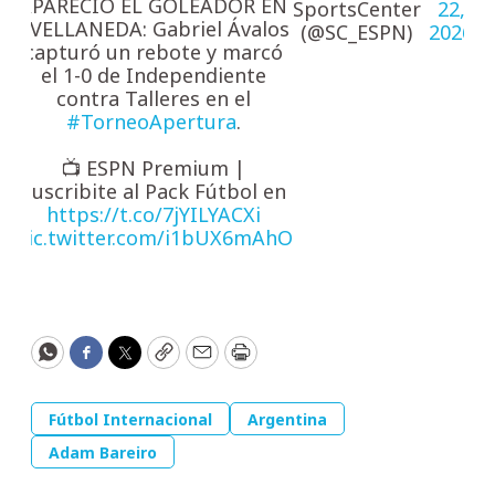
APARECIÓ EL GOLEADOR EN
SportsCenter
22,
AVELLANEDA: Gabriel Ávalos
(@SC_ESPN)
2026
capturó un rebote y marcó
el 1-0 de Independiente
contra Talleres en el
#TorneoApertura
.
📺 ESPN Premium |
Suscribite al Pack Fútbol en
https://t.co/7jYILYACXi
pic.twitter.com/i1bUX6mAhO
WhatsApp
Facebook
Twitter
Copy
Email
Print
Fútbol Internacional
Argentina
Adam Bareiro