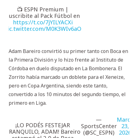
📺 ESPN Premium |
Suscribite al Pack Fútbol en
https://t.co/7jYILYACXi
pic.twitter.com/M0K3WIv6aO
Adam Bareiro convirtió su primer tanto con Boca en
la Primera División y lo hizo frente al Instituto de
Córdoba en duelo disputado en La Bombonera. El
Zorrito había marcado un doblete para el Xeneize,
pero en Copa Argentina, siendo este tanto,
convertido a los 10 minutos del segundo tiempo, el
primero en Liga.
—
March
¡LO PODÉS FESTEJAR
SportsCenter
23,
TRANQUILO, ADAM! Bareiro
(@SC_ESPN)
2026
estampó el 2-0 de Boca