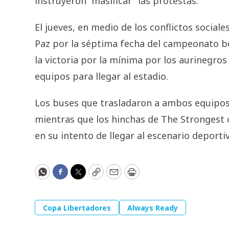
instruyeron “masificar” las protestas.
El jueves, en medio de los conflictos social
Paz por la séptima fecha del campeonato bo
la victoria por la mínima por los aurinegros
equipos para llegar al estadio.
Los buses que trasladaron a ambos equipos 
mientras que los hinchas de The Strongest 
en su intento de llegar al escenario deporti
WhatsApp
Facebook
Twitter
Copy
Email
Print
Copa Libertadores
Always Ready