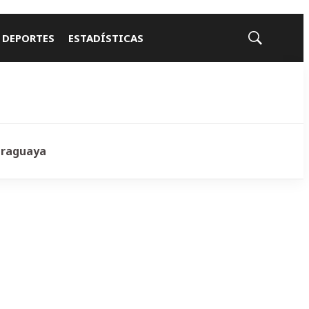
 DEPORTES
ESTADÍSTICAS
Mostrar
búsqueda
araguaya