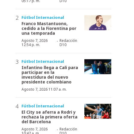
05:17 p. m.
D10
Fútbol Internacional
Franco Mastantuono,
cedido a la Fiorentina por
una temporada
·
Agosto 7, 2026
Redacción
12:54 p. m.
D10
Fútbol Internacional
Infantino llega a Cali para
participar en la
investidura del nuevo
presidente colombiano
Agosto 7, 2026 11:07 a. m.
Fútbol Internacional
El City se aferra a Rodri y
rechaza la primera oferta
del Barcelona
·
Agosto 7, 2026
Redacción
10:47 a. m.
D10