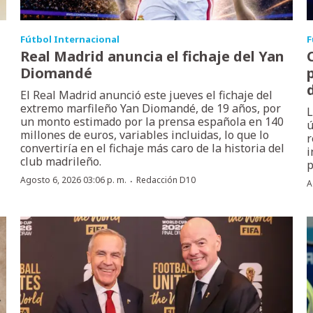
Fútbol Internacional
F
Real Madrid anuncia el fichaje del Yan
Diomandé
p
El Real Madrid anunció este jueves el fichaje del
extremo marfileño Yan Diomandé, de 19 años, por
L
un monto estimado por la prensa española en 140
ú
millones de euros, variables incluidas, lo que lo
r
convertiría en el fichaje más caro de la historia del
i
club madrileño.
p
·
Agosto 6, 2026 03:06 p. m.
Redacción D10
A