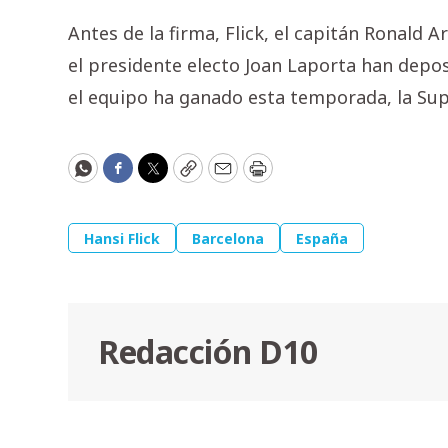
Antes de la firma, Flick, el capitán Ronald A
el presidente electo Joan Laporta han depos
el equipo ha ganado esta temporada, la Sup
WhatsApp
Facebook
Twitter
Copy
Email
Print
Hansi Flick
Barcelona
España
Redacción D10