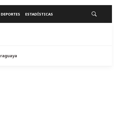
 DEPORTES
ESTADÍSTICAS
Mostrar
búsqueda
araguaya