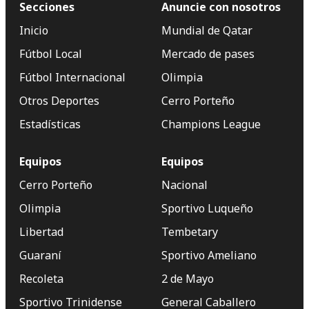
Secciones
Anuncie con nosotros
Inicio
Mundial de Qatar
Fútbol Local
Mercado de pases
Fútbol Internacional
Olimpia
Otros Deportes
Cerro Porteño
Estadísticas
Champions League
Equipos
Equipos
Cerro Porteño
Nacional
Olimpia
Sportivo Luqueño
Libertad
Tembetary
Guaraní
Sportivo Ameliano
Recoleta
2 de Mayo
Sportivo Trinidense
General Caballero