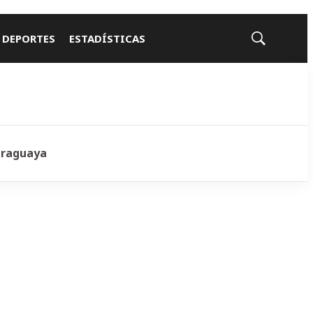
 DEPORTES
ESTADÍSTICAS
Mostrar
búsqueda
araguaya