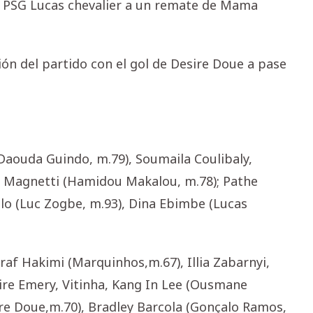
l PSG Lucas chevalier a un remate de Mama
ión del partido con el gol de Desire Doue a pase
(Daouda Guindo, m.79), Soumaila Coulibaly,
go Magnetti (Hamidou Makalou, m.78); Pathe
lo (Luc Zogbe, m.93), Dina Ebimbe (Lucas
hraf Hakimi (Marquinhos,m.67), Illia Zabarnyi,
ire Emery, Vitinha, Kang In Lee (Ousmane
ire Doue,m.70), Bradley Barcola (Gonçalo Ramos,