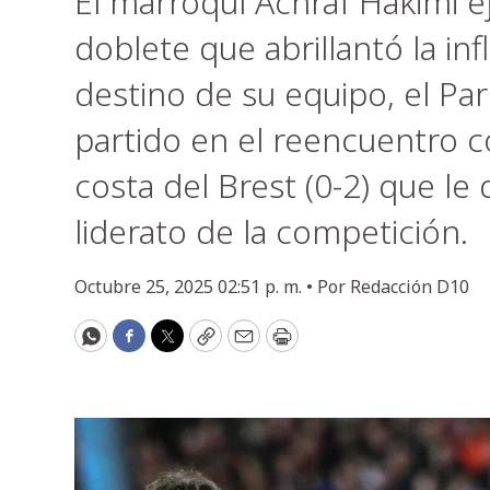
El marroquí Achraf Hakimi e
doblete que abrillantó la in
destino de su equipo, el Pa
partido en el reencuentro co
costa del Brest (0-2) que le
liderato de la competición.
Octubre 25, 2025 02:51 p. m. •
Por
Redacción D10
WhatsApp
Facebook
Twitter
Copy
Email
Print