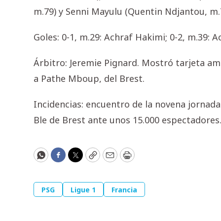
m.79) y Senni Mayulu (Quentin Ndjantou, m.
Goles: 0-1, m.29: Achraf Hakimi; 0-2, m.39: 
Árbitro: Jeremie Pignard. Mostró tarjeta ama
a Pathe Mboup, del Brest.
Incidencias: encuentro de la novena jornada 
Ble de Brest ante unos 15.000 espectadores
WhatsApp
Facebook
Twitter
Copy
Email
Print
PSG
Ligue 1
Francia