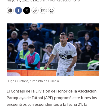
Mayo 11, 2026 01:02 p. m. •
Por
Redacción D10
WhatsApp
Facebook
Twitter
Copy
Email
Print
Hugo Quintana, futbolista de Olimpia.
El Consejo de la División de Honor de la Asociación
Paraguaya de Fútbol (APF) programó este lunes los
encuentros correspondientes a la fecha 21, la