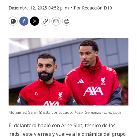
Diciembre 12, 2025 04:52 p. m. •
Por
Redacción D10
WhatsApp
Facebook
Twitter
Copy
Email
Print
Mohamed Salah (i) está convocado.
Foto: Gentileza - Liverpool
El delantero habló con Arne Slot, técnico de los
‘reds’, este viernes y vuelve a la dinámica del grupo