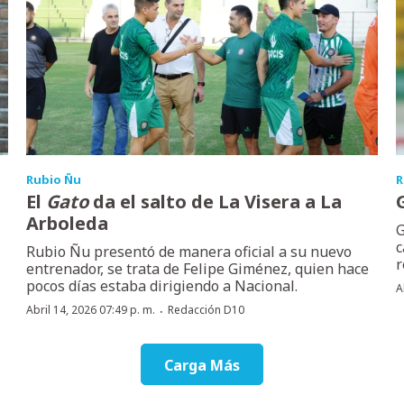
Rubio Ñu
R
El
Gato
da el salto de La Visera a La
Arboleda
G
c
Rubio Ñu presentó de manera oficial a su nuevo
r
entrenador, se trata de Felipe Giménez, quien hace
pocos días estaba dirigiendo a Nacional.
A
·
Abril 14, 2026 07:49 p. m.
Redacción D10
Carga Más