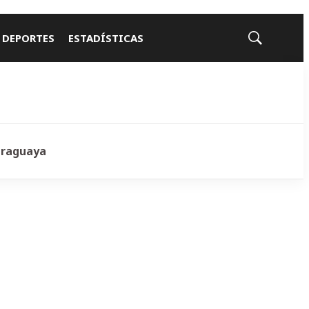
 DEPORTES
ESTADÍSTICAS
Mostrar
búsqueda
araguaya