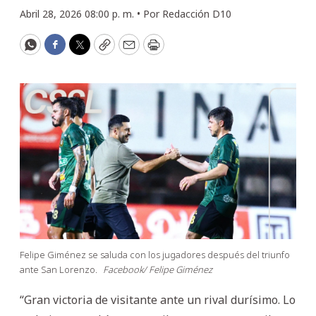
Abril 28, 2026 08:00 p. m. •
Por
Redacción D10
WhatsApp
Facebook
Twitter
Copy
Email
Print
Felipe Giménez se saluda con los jugadores después del triunfo
ante San Lorenzo.
Facebook/ Felipe Giménez
“Gran victoria de visitante ante un rival durísimo. Lo