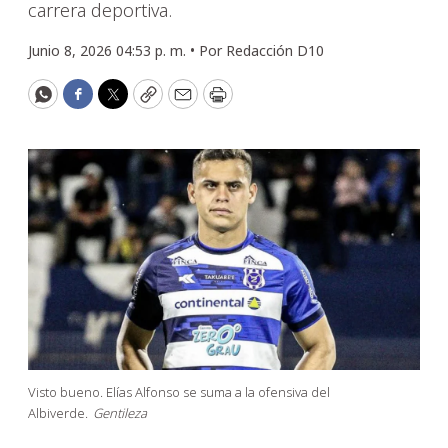
carrera deportiva.
Junio 8, 2026 04:53 p. m. •
Por
Redacción D10
WhatsApp
Facebook
Twitter
Copy
Email
Print
Visto bueno. Elías Alfonso se suma a la ofensiva del
Albiverde.
Gentileza