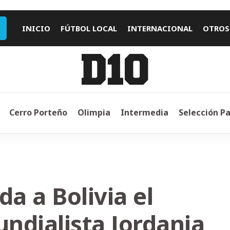
INICIO
FÚTBOL LOCAL
INTERNACIONAL
OTROS
Cerro Porteño
Olimpia
Intermedia
Selección P
a a Bolivia el
undialista Jordania