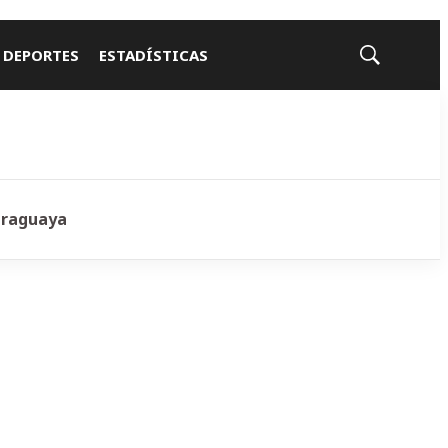
 DEPORTES
ESTADÍSTICAS
Mostrar
búsqueda
araguaya