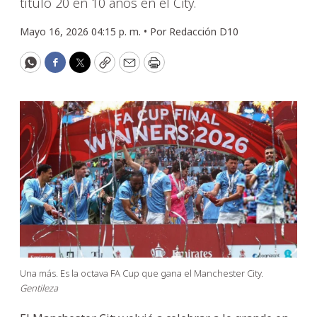
título 20 en 10 años en el City.
Mayo 16, 2026 04:15 p. m. •
Por
Redacción D10
WhatsApp
Facebook
Twitter
Copy
Email
Print
Una más. Es la octava FA Cup que gana el Manchester City.
Gentileza