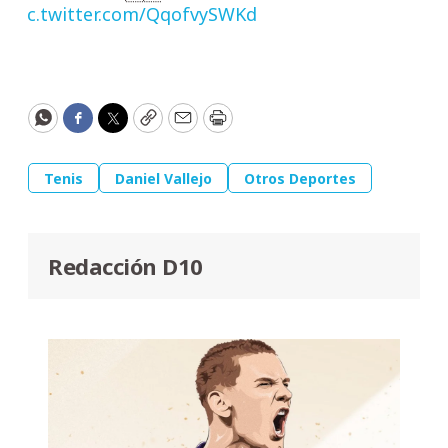
pic.twitter.com/QqofvySWKd
WhatsApp
Facebook
Twitter
Copy
Email
Print
Tenis
Daniel Vallejo
Otros Deportes
Redacción D10