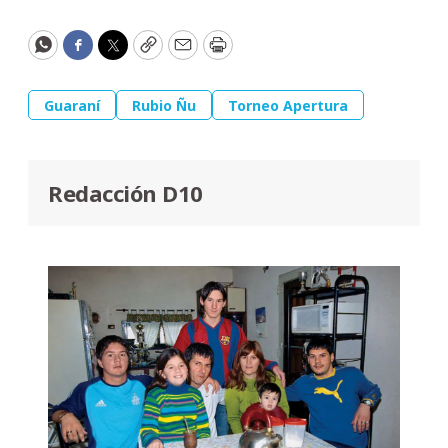
WhatsApp
Facebook
Twitter
Copy
Email
Print
Guaraní
Rubio Ñu
Torneo Apertura
Redacción D10