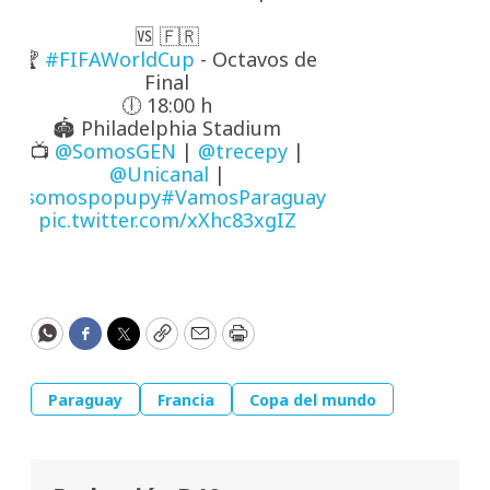
🆚 🇫🇷
🏆
#FIFAWorldCup
- Octavos de
Final
🕕 18:00 h
🏟️ Philadelphia Stadium
📺
@SomosGEN
|
@trecepy
|
@Unicanal
|
@somospopupy
#VamosParaguay
pic.twitter.com/xXhc83xgIZ
WhatsApp
Facebook
Twitter
Copy
Email
Print
Paraguay
Francia
Copa del mundo