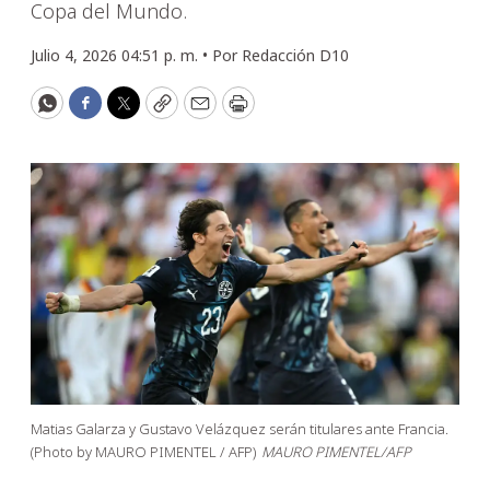
Copa del Mundo.
Julio 4, 2026 04:51 p. m. •
Por
Redacción D10
WhatsApp
Facebook
Twitter
Copy
Email
Print
Matias Galarza y Gustavo Velázquez serán titulares ante Francia.
(Photo by MAURO PIMENTEL / AFP)
MAURO PIMENTEL/AFP