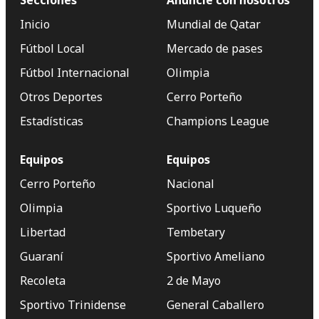
Secciones
Anuncie con nosotros
Inicio
Mundial de Qatar
Fútbol Local
Mercado de pases
Fútbol Internacional
Olimpia
Otros Deportes
Cerro Porteño
Estadísticas
Champions League
Equipos
Equipos
Cerro Porteño
Nacional
Olimpia
Sportivo Luqueño
Libertad
Tembetary
Guaraní
Sportivo Ameliano
Recoleta
2 de Mayo
Sportivo Trinidense
General Caballero