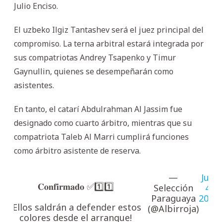
Julio Enciso.
El uzbeko Ilgiz Tantashev será el juez principal del
compromiso. La terna arbitral estará integrada por
sus compatriotas Andrey Tsapenko y Timur
Gaynullin, quienes se desempeñarán como
asistentes.
En tanto, el catarí Abdulrahman Al Jassim fue
designado como cuarto árbitro, mientras que su
compatriota Taleb Al Marri cumplirá funciones
como árbitro asistente de reserva.
—
July
𝐂𝐨𝐧𝐟𝐢𝐫𝐦𝐚𝐝𝐨 ✅1️⃣1️⃣
Selección
4,
Paraguaya
2026
¡Ellos saldrán a defender estos
(@Albirroja)
colores desde el arranque!