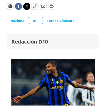
WhatsApp
Facebook
Twitter
Copy
Email
Print
Nacional
APF
Torneo Clausura
Redacción D10