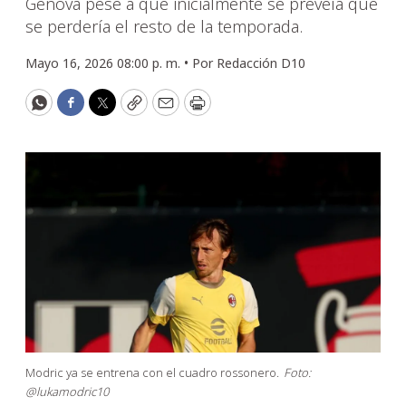
Génova pese a que inicialmente se preveía que
se perdería el resto de la temporada.
Mayo 16, 2026 08:00 p. m. •
Por
Redacción D10
WhatsApp
Facebook
Twitter
Copy
Email
Print
Modric ya se entrena con el cuadro rossonero.
Foto:
@lukamodric10