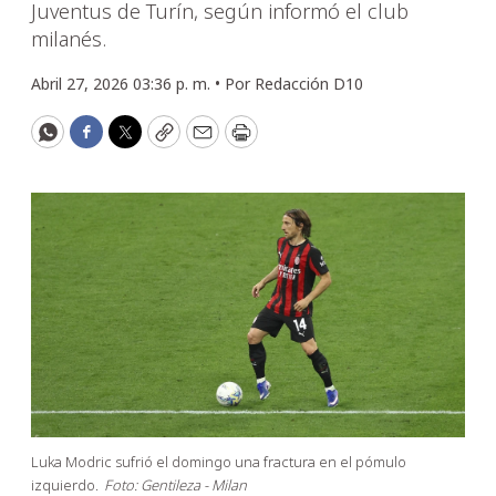
Juventus de Turín, según informó el club
milanés.
Abril 27, 2026 03:36 p. m. •
Por
Redacción D10
WhatsApp
Facebook
Twitter
Copy
Email
Print
Luka Modric sufrió el domingo una fractura en el pómulo
izquierdo.
Foto: Gentileza - Milan