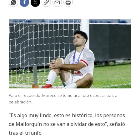
WhatsApp
Facebook
Twitter
Copy
Email
Print
Para el recuerdo. Mareco se tomó una foto especial tras la
celebración.
“Es algo muy lindo, esto es histórico, las personas
de Mallorquín no se van a olvidar de esto”, señaló
tras el triunfo.