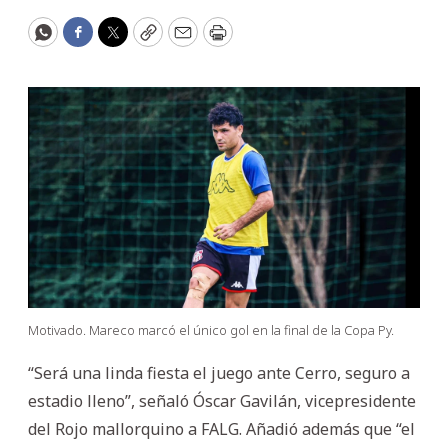
WhatsApp
Facebook
Twitter
Copy
Email
Print
Motivado. Mareco marcó el único gol en la final de la Copa Py.
“Será una linda fiesta el juego ante Cerro, seguro a
estadio lleno”, señaló Óscar Gavilán, vicepresidente
del Rojo mallorquino a FALG. Añadió además que “el