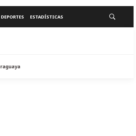
 DEPORTES
ESTADÍSTICAS
Mostrar
búsqueda
araguaya