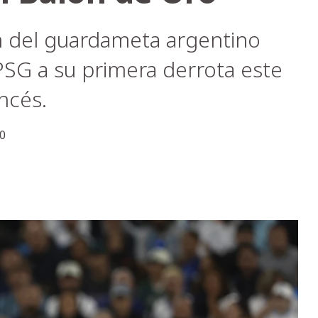
n del guardameta argentino
PSG a su primera derrota este
ncés.
0