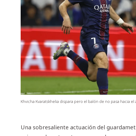
Khvicha Kvaratskhelia dispara pero el balón de no pasa hacia el 
Una sobresaliente actuación del guardamet