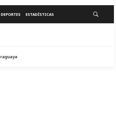
 DEPORTES
ESTADÍSTICAS
Mostrar
búsqueda
araguaya