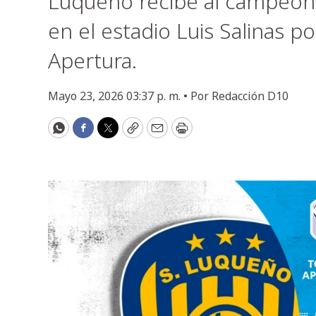
Luqueño recibe al campeón O
en el estadio Luis Salinas p
Apertura.
Mayo 23, 2026 03:37 p. m. •
Por
Redacción D10
WhatsApp
Facebook
Twitter
Copy
Email
Print