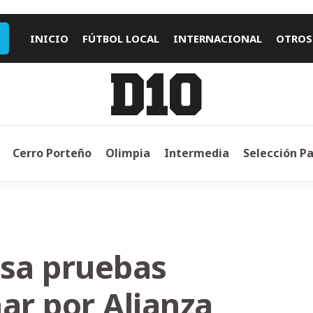
INICIO
FÚTBOL LOCAL
INTERNACIONAL
OTROS
Cerro Porteño
Olimpia
Intermedia
Selección P
asa pruebas
ar por Alianza