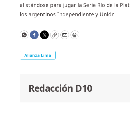
alistándose para jugar la Serie Río de la Pla
los argentinos Independiente y Unión.
WhatsApp
Facebook
Twitter
Copy
Email
Print
Alianza Lima
Redacción D10