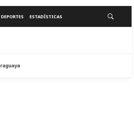
 DEPORTES
ESTADÍSTICAS
Mostrar
búsqueda
araguaya