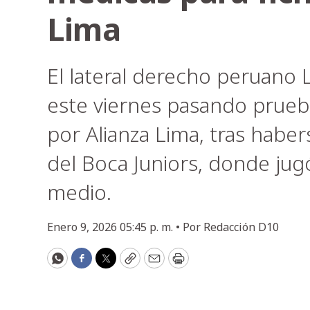
Lima
El lateral derecho peruano 
este viernes pasando prueb
por Alianza Lima, tras habe
del Boca Juniors, donde jug
medio.
Enero 9, 2026 05:45 p. m. •
Por
Redacción D10
WhatsApp
Facebook
Twitter
Copy
Email
Print