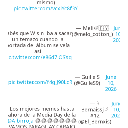
mismo)
pic.twitter.com/vcxiYc8f3Y
— Meli🍉🇵🇾
June
Sabés que Wisin iba a sacar
(@melo_cotton_)
10,
un temazo cuando la
2026
portada del álbum se veía
así
pic.twitter.com/e86d7lOSXq
— Guille S
June
pic.twitter.com/f4gjJ90LcR
(@GulleS9)
10,
2026
— 𓆩
June
Los mejores memes hasta
Bernaissj 𓆪
10,
ahora de la Media Day de la
#12
2026
@Albirroja
😂😂😂😂😂😂😂
(@El_Bernxis)
VAMOS PARAGUAY CARAJO