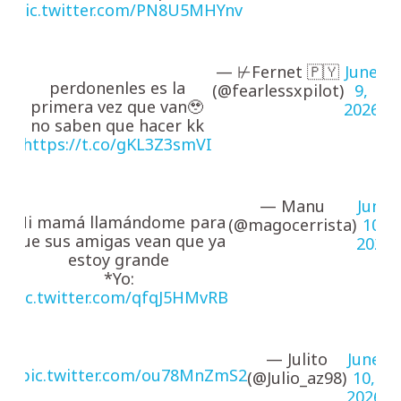
pic.twitter.com/PN8U5MHYnv
— ⊬Fernet 🇵🇾
June
perdonenles es la
(@fearlessxpilot)
9,
primera vez que van🥹
2026
no saben que hacer kk
https://t.co/gKL3Z3smVI
— Manu
June
Mi mamá llamándome para
(@magocerrista)
10,
que sus amigas vean que ya
2026
estoy grande
*Yo:
pic.twitter.com/qfqJ5HMvRB
— Julito
June
pic.twitter.com/ou78MnZmS2
(@Julio_az98)
10,
2026