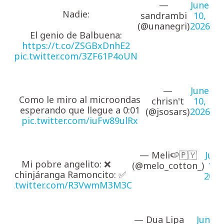
—
June
Nadie:
sandrambi
10,
(@unanegri)
2026
El genio de Balbuena:
https://t.co/ZSGBxDnhE2
pic.twitter.com/3ZF61P4oUN
—
June
Como le miro al microondas
chrisn't
10,
esperando que llegue a 0:01
(@jsosars)
2026
pic.twitter.com/iuFw89ulRx
— Meli🍉🇵🇾
June
Mi pobre angelito: ❌
(@melo_cotton_)
10,
Aichinjáranga Ramoncito: ✅
2026
pic.twitter.com/R3VwmM3M3C
— Dua Lipa
June