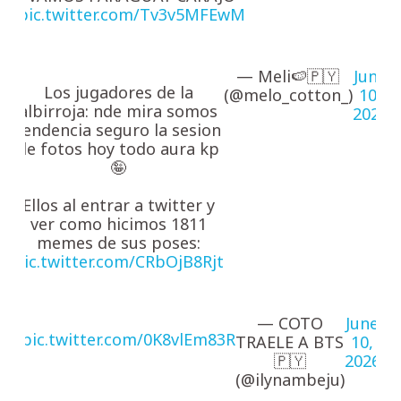
pic.twitter.com/Tv3v5MFEwM
— Meli🍉🇵🇾
June
Los jugadores de la
(@melo_cotton_)
10,
albirroja: nde mira somos
2026
tendencia seguro la sesion
de fotos hoy todo aura kp
🤪
Ellos al entrar a twitter y
ver como hicimos 1811
memes de sus poses:
pic.twitter.com/CRbOjB8Rjt
— COTO
June
pic.twitter.com/0K8vlEm83R
TRAELE A BTS
10,
🇵🇾
2026
(@ilynambeju)