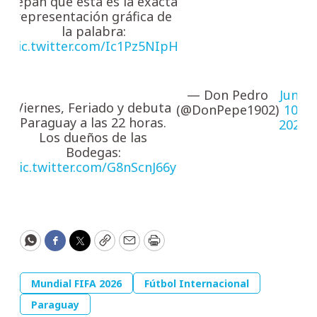
sepan que esta es la exacta
representación gráfica de
la palabra:
pic.twitter.com/Ic1Pz5NIpH
— Don Pedro
June
Viernes, Feriado y debuta
(@DonPepe1902)
10,
Paraguay a las 22 horas.
2026
Los dueños de las
Bodegas:
pic.twitter.com/G8nScnJ66y
WhatsApp
Facebook
Twitter
Copy
Email
Print
Mundial FIFA 2026
Fútbol Internacional
Paraguay