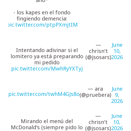
- los kapes en el fondo
fingiendo demencia:
pic.twitter.com/ptpPXmjtIM
—
June
Intentando adivinar si el
chrisn't
10,
lomitero ya está preparando
(@jsosars)
2026
mi pedido
pic.twitter.com/MwhRyYXTyj
— ara
June
pic.twitter.com/twhM4GJs8o
(@pruebera)
9,
2026
—
June
Mirando el menú del
chrisn't
10,
McDonald's (siempre pido lo
(@jsosars)
2026