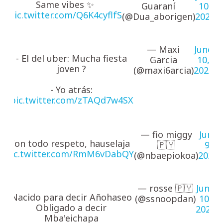
Same vibes ✨
Guaraní
10,
pic.twitter.com/Q6K4cyflfS
(@Dua_aborigen)
2026
— Maxi
June
- El del uber: Mucha fiesta
Garcia
10,
joven ?
(@maxi6arcia)
2026
- Yo atrás:
pic.twitter.com/zTAQd7w4SX
— fio miggy
June
Con todo respeto, hauselaja
🇵🇾
9,
pic.twitter.com/RmM6vDabQY
(@nbaepiokoa)
2026
— rosse 🇵🇾
June
Nacido para decir Añohaseo
(@ssnoopdan)
10,
Obligado a decir
2026
Mba'eichapa