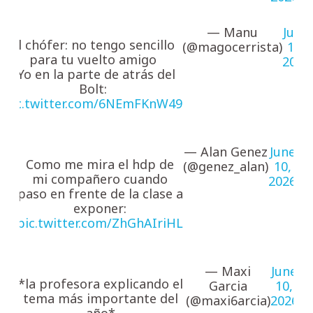
— Manu
June
El chófer: no tengo sencillo
(@magocerrista)
10,
para tu vuelto amigo
2026
*Yo en la parte de atrás del
Bolt:
pic.twitter.com/6NEmFKnW49
— Alan Genez
June
Como me mira el hdp de
(@genez_alan)
10,
mi compañero cuando
2026
paso en frente de la clase a
exponer:
pic.twitter.com/ZhGhAIriHL
— Maxi
June
*la profesora explicando el
Garcia
10,
tema más importante del
(@maxi6arcia)
2026
año*