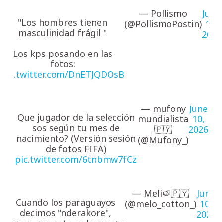
— Pollismo
June
"Los hombres tienen
(@PollismoPostin)
10,
masculinidad frágil "
2026
Los kps posando en las
fotos:
pic.twitter.com/DnETJQDOsB
— mufony
June
Que jugador de la selección
mundialista
10,
sos según tu mes de
🇵🇾
2026
nacimiento? (Versión sesión
(@Mufony_)
de fotos FIFA)
pic.twitter.com/6tnbmw7fCz
— Meli🍉🇵🇾
June
Cuando los paraguayos
(@melo_cotton_)
10,
decimos "nderakore",
2026