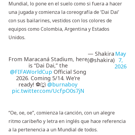
Mundial, lo pone en el suelo como si fuera a hacer
una jugada y comienza la coreografía de ‘Dai Dai’
con sus bailarines, vestidos con los colores de
equipos como Colombia, Argentina y Estados
Unidos.
— Shakira
May
From Maracaná Stadium, here
(@shakira)
7,
is “Dai Dai,” the
2026
@FIFAWorldCup
Official Song
2026. Coming 5/14. We’re
ready! ⚽️🐺
@burnaboy
pic.twitter.com/UcfpO0s7jN
“Oe, oe, oe”, comienza la canción, con un alegre
ritmo caribeño y letra en inglés que hace referencia
a la pertenencia a un Mundial de todos.