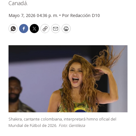
Canadá.
Mayo 7, 2026 04:36 p. m. •
Por
Redacción D10
WhatsApp
Facebook
Twitter
Copy
Email
Print
Shakira, cantante colombiana, interpretará himno oficial del
Mundial de Fútbol de 2026.
Foto: Gentileza